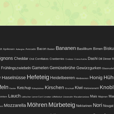
Beitragsverzeichnis
Bananen
Biskui
Basilikum
Bacon
Birnen
ft
Aprikosen
Avocado
Baiser
Aubergine
ignons
Cheddar
Dashi
Cornflakes
Cranberries
Dill
Dinner R
Chili
Croûtons
Crème fraîche
Garnelen
Frühlingszwiebeln
Gemüsebrühe
Gewürzgurken
Glasnude
Hefeteig
Hüh
Honig
Haselnüsse
r
Heidelbeeren
Himbeeren
feln
Knob
Kirschen
Kiwi
Ketchup
Klebreismehl
Kassler
Kidneybohnen
Kirschsaft
Lauch
Mais
Man
hinken
Majoran
Lebkuchen
Lemon Curd
Limetten
Löffelbiskuit
Löwenzahn
Macadamianüsse
Möhren
Mürbeteig
Nori
Mozzarella
Nektarinen
Nougat
rst