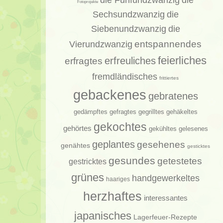
die
Fotoprojekte
Sechsundzwanzig
die
Siebenundzwanzig
die
entspannendes
Vierundzwanzig
feierliches
erfragtes
erfreuliches
fremdländisches
frittiertes
gebackenes
gebratenes
gedämpftes
gehäkeltes
gefragtes
gegrilltes
gekochtes
gehörtes
gelesenes
gekühltes
geplantes
gesehenes
genähtes
gesticktes
gesundes
getestetes
gestricktes
grünes
handgewerkeltes
haariges
herzhaftes
interessantes
japanisches
Lagerfeuer-Rezepte