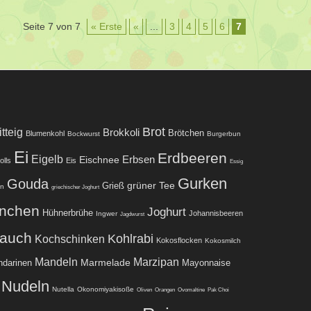
Seite 7 von 7
« Erste
«
...
3
4
5
6
7
Brot
tteig
Brokkoli
Brötchen
Blumenkohl
Bockwurst
Burgerbun
Ei
Erdbeeren
Eigelb
Eischnee
Erbsen
olls
Eis
Essig
Gurken
Gouda
grüner Tee
Grieß
ln
griechischer Joghurt
nchen
Joghurt
Hühnerbrühe
Johannisbeeren
Ingwer
Jagdwurst
lauch
Kohlrabi
Kochschinken
Kokosflocken
Kokosmilch
Mandeln
Marzipan
Marmelade
darinen
Mayonnaise
Nudeln
Nutella
Okonomiyakisoße
Oliven
Orangen
Ovomaltine
Pak Choi