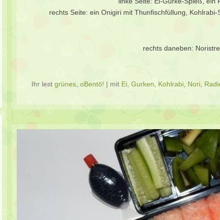
linke Seite: Ei-Gurke-Spieß, ein
rechts Seite: ein Onigiri mit Thunfischfüllung, Kohlrab
rechts daneben: Noristrei
Ihr lest
grünes
,
oBentō!
|
mit
Ei
,
Gurken
,
Kohlrabi
,
Nori
,
Radi