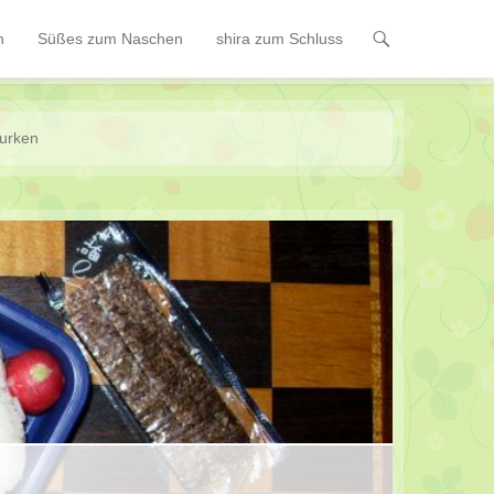
n
Süßes zum Naschen
shira zum Schluss
urken