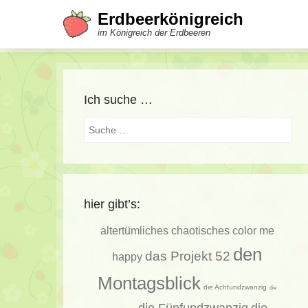
Erdbeerkönigreich
im Königreich der Erdbeeren
Ich suche …
Suche
hier gibt’s:
altertümliches
chaotisches
color me
den
das Projekt 52
happy
Montagsblick
die Achtundzwanzig
die
die Fünfundzwanzig