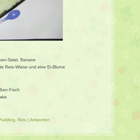
ken-Salat, Banane
te Reis-Wiese und eine Ei-Blume
oßen-Fisch
kake
Pudding
,
Reis
|
Antworten