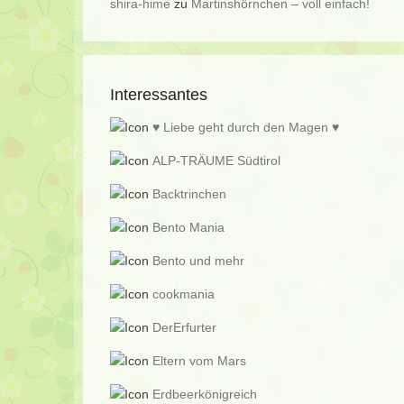
shira-hime
zu
Martinshörnchen – voll einfach!
Interessantes
♥ Liebe geht durch den Magen ♥
ALP-TRÄUME Südtirol
Backtrinchen
Bento Mania
Bento und mehr
cookmania
DerErfurter
Eltern vom Mars
Erdbeerkönigreich