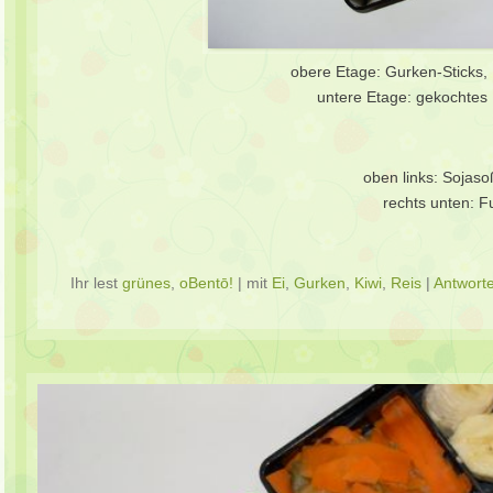
obere Etage: Gurken-Sticks, 
untere Etage: gekochtes 
oben links: Sojas
rechts unten: F
Ihr lest
grünes
,
oBentō!
|
mit
Ei
,
Gurken
,
Kiwi
,
Reis
|
Antwort