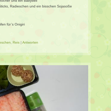
 Rocher und ein Babybell
i-Sticks, Radieschen und ein bisschen Sojasoße
fen für’s Onigiri
eschen
,
Reis
|
Antworten