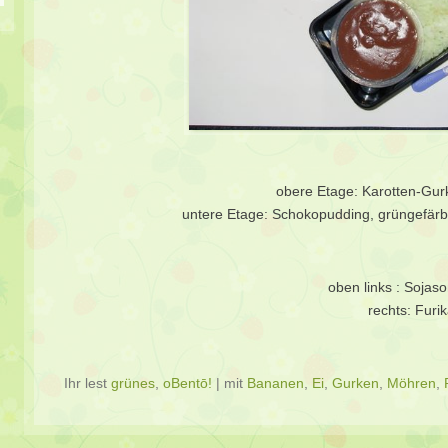
obere Etage: Karotten-Gur
untere Etage: Schokopudding, grüngefärb
oben links : Sojas
rechts: Furi
Ihr lest
grünes
,
oBentō!
|
mit
Bananen
,
Ei
,
Gurken
,
Möhren
,