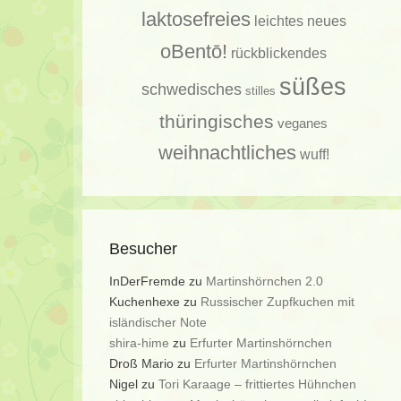
laktosefreies
leichtes
neues
oBentō!
rückblickendes
süßes
schwedisches
stilles
thüringisches
veganes
weihnachtliches
wuff!
Besucher
InDerFremde
zu
Martinshörnchen 2.0
Kuchenhexe
zu
Russischer Zupfkuchen mit
isländischer Note
shira-hime
zu
Erfurter Martinshörnchen
Droß Mario
zu
Erfurter Martinshörnchen
Nigel
zu
Tori Karaage – frittiertes Hühnchen