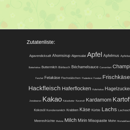
Zutatenliste:
Apfel
Ahornsirup
Apfelmus
Agavendicksaft
Algensalat
Apfelsa
Champ
Béchamelsauce
Buttermilch
Bärlauch
Butterkekse
Camembert
Frischkäse
Fetakäse
Fischstäbchen
Fenchel
Fladenbrot
Fondant
Hackfleisch
Haferflocken
Hagelzucke
Haferkekse
Kakao
Kartof
Kardamom
Jostabeeren
Kakaobutter
Karamell
Lachs
Käse
Kokosöl
Krabben
Kürbis
Kondensmilch
Lachssc
Milch
Mirin
Misopaste
Meeresfrüchte
Mohn
Melone
Mortadellawu