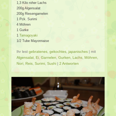
1,3 Kilo roher Lachs
200g Algensalat
200g Riesengarnelen
1 Pck. Surimi
4 Möhren
1 Gurke
1
Tamagoyaki
1/2 Tube Mayonnaise
Ihr lest
gebratenes
,
gekochtes
,
japanisches
|
mit
Algensalat
,
Ei
,
Garnelen
,
Gurken
,
Lachs
,
Möhren
,
Nori
,
Reis
,
Surimi
,
Sushi
|
2 Antworten