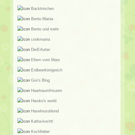
Backtrinchen
Bento Mania
Bento und mehr
cookmania
DerErfurter
Eltern vom Mars
Erdbeerkönigreich
Gisi's Blog
Haartraumfrisuren
Haruko's world
Haselnussblond
Katha-kocht!
Kochfieber