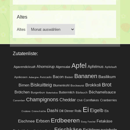
Altes
Altes
Zutatenliste:
Apfel
Ahornsirup
Apfelmus
Agavendicksaft
Algensalat
Apfelsaft
Bananen
Basilikum
Bacon
Aprikosen
Avocado
Baiser
Aubergine
Brot
Biskuitteig
Brokkoli
Birnen
Blumenkohl
Bockwurst
Brötchen
Béchamelsauce
Buttermilch
Burgerbun
Bärlauch
Butterkekse
Champignons
Cheddar
Cornflakes
Cranberries
Chili
Camembert
Ei
Eigelb
Dashi
Dill
Dinner Rolls
Eis
Croûtons
Crème fraîche
Erdbeeren
Eischnee
Erbsen
Fetakäse
Essig
Fenchel
Frischkäse
Frühlingszwiebeln