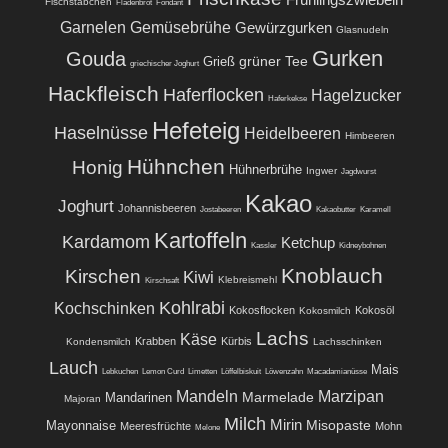
Fischstäbchen
Fladenbrot
Fondant
Garnelen
Gemüsebrühe
Gewürzgurken
Glasnudeln
Gurken
Gouda
grüner Tee
Grieß
griechischer Joghurt
Hackfleisch
Haferflocken
Hagelzucker
Haferkekse
Hefeteig
Haselnüsse
Heidelbeeren
Himbeeren
Hühnchen
Honig
Hühnerbrühe
Ingwer
Jagdwurst
Kakao
Joghurt
Johannisbeeren
Jostabeeren
Kakaobutter
Karamell
Kartoffeln
Kardamom
Ketchup
Kassler
Kidneybohnen
Knoblauch
Kirschen
Kiwi
Klebreismehl
Kirschsaft
Kohlrabi
Kochschinken
Kokosflocken
Kokosöl
Kokosmilch
Lachs
Käse
Krabben
Kürbis
Kondensmilch
Lachsschinken
Lauch
Mais
Lebkuchen
Lemon Curd
Limetten
Löffelbiskuit
Löwenzahn
Macadamianüsse
Mandeln
Marzipan
Marmelade
Mandarinen
Majoran
Milch
Mirin
Misopaste
Mayonnaise
Meeresfrüchte
Mohn
Melone