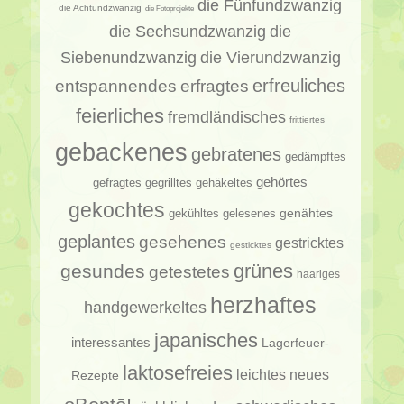
die Fünfundzwanzig
die Achtundzwanzig
die Fotoprojekte
die Sechsundzwanzig
die
Siebenundzwanzig
die Vierundzwanzig
erfragtes
erfreuliches
entspannendes
feierliches
fremdländisches
frittiertes
gebackenes
gebratenes
gedämpftes
gehörtes
gehäkeltes
gefragtes
gegrilltes
gekochtes
genähtes
gelesenes
gekühltes
geplantes
gesehenes
gestricktes
gesticktes
gesundes
grünes
getestetes
haariges
herzhaftes
handgewerkeltes
japanisches
interessantes
Lagerfeuer-
laktosefreies
leichtes
neues
Rezepte