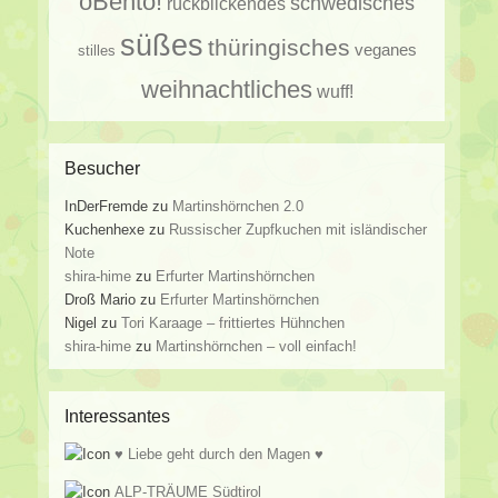
oBentō!
schwedisches
rückblickendes
süßes
thüringisches
veganes
stilles
weihnachtliches
wuff!
Besucher
InDerFremde
zu
Martinshörnchen 2.0
Kuchenhexe
zu
Russischer Zupfkuchen mit isländischer
Note
shira-hime
zu
Erfurter Martinshörnchen
Droß Mario
zu
Erfurter Martinshörnchen
Nigel
zu
Tori Karaage – frittiertes Hühnchen
shira-hime
zu
Martinshörnchen – voll einfach!
Interessantes
♥ Liebe geht durch den Magen ♥
ALP-TRÄUME Südtirol