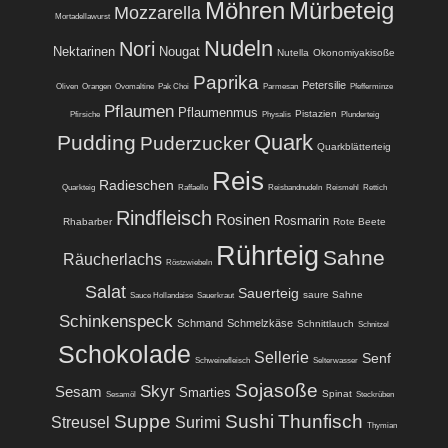
Möhren
Mürbeteig
Mozzarella
Mortadellawurst
Nudeln
Nori
Nektarinen
Nougat
Nutella
Okonomiyakisoße
Paprika
Petersilie
Oliven
Orangen
Ovomaltine
Pak Choi
Parmesan
Pfefferminze
Pflaumen
Pflaumenmus
Pistazien
Pfirsiche
Physalis
Plunderteig
Quark
Pudding
Puderzucker
Quarkblätterteig
Reis
Radieschen
Quarkteig
Raffaello
Reisbandnudeln
Reismehl
Rettich
Rindfleisch
Rosinen
Rosmarin
Rhabarber
Rote Beete
Rührteig
Sahne
Räucherlachs
Röstzwiebeln
Salat
Sauerteig
saure Sahne
Sauce Hollandaise
Sauerkraut
Schinkenspeck
Schmand
Schmelzkäse
Schnittlauch
Schnitzel
Schokolade
Sellerie
Senf
Schweinefleisch
Selterwasser
Sojasoße
Skyr
Sesam
Smarties
Spinat
Sesamöl
Steckrüben
Suppe
Sushi
Thunfisch
Streusel
Surimi
Thymian