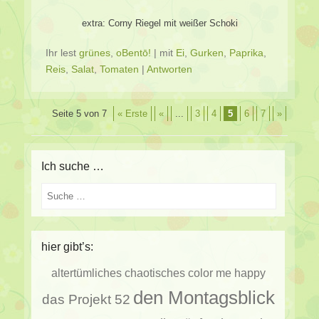
extra: Corny Riegel mit weißer Schoki
Ihr lest
grünes
,
oBentō!
|
mit
Ei
,
Gurken
,
Paprika
,
Reis
,
Salat
,
Tomaten
|
Antworten
Beitragsverzeichnis
Seite 5 von 7
« Erste
«
...
3
4
5
6
7
»
Ich suche …
Suche
hier gibt’s:
altertümliches
chaotisches
color me happy
den Montagsblick
das Projekt 52