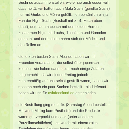
Sushi so zusammenstellen, wie er sie auch essen will,
dass heißt, wir hatten auch Maki-Sushi (gerollte Sushi)
nur mit Gurke und Möhre gefüllt.. ich persönlich bin ja
Fan der Nigiri-Sushi (Reisball mit z. B. Fisch oben
drauf), demnach habe ich mit den beiden Herren
zusammen Nigiri mit Lachs, Thunfisch und Garnelen
gemacht und der Liebste nahm sich der Mädels und
den Rollen an..
die letzten beiden Sushi-Abende haben wir mit
Freunden veranstaltet, die selbst öfter japanisch
kochen.. sie haben dann meist noch einige Zutaten
mitgebracht.. da wir diesen Freitag jedoch
zutatenmäßig auf uns selbst gestellt waren, haben wir
spontan noch ein paar Sachen bestellt.. als Lieferant
haben wir uns für
asiafoodland.de
entschieden..
die Bestellung ging recht fix (Samstag Abend bestellt –
Mittwoch Mittag kam Postbote) und die Produkte
waren gut verpackt und ganz (unter anderem
Porzellanschälchen).. es wurde mit einem extra
Zettelchen darauf hingewiesen, dass sie das